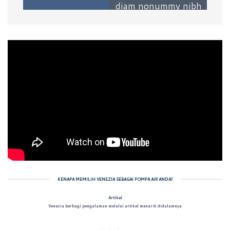
diam nonummy nibh
euismod tincidunt
ut laoreet dolore
magna aliquam erat
volutpat
.
KENAPA MEMILIH VENEZIA SEBAGAI POMPA AIR ANDA?
Artikel
Venezia berbagi pengalaman melalui artikel menarik didalamnya